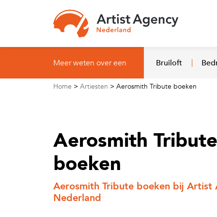
Naar hoofdinhoud
Meer weten over een
Bruiloft
Bedr
Home
>
Artiesten
>
Aerosmith Tribute boeken
Aerosmith Tribut
boeken
Aerosmith Tribute boeken bij Artist
Nederland