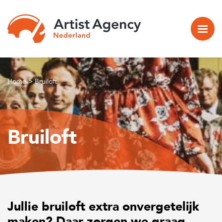
Naar hoofdinhoud
Home
>
Bruiloft
Bruiloft
Jullie bruiloft extra onvergetelijk
maken? Daar zorgen we graag