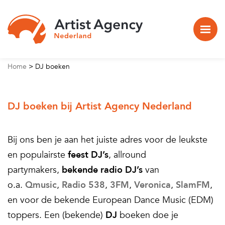
Naar hoofdinhoud
Home
>
DJ boeken
DJ boeken bij Artist Agency Nederland
Bij ons ben je aan het juiste adres voor de leukste
en populairste
feest DJ’s
, allround
partymakers,
bekende radio DJ’s
van
o.a.
Qmusic
,
Radio 538
,
3FM
,
Veronica
,
SlamFM
,
en voor de bekende European Dance Music (EDM)
toppers. Een (bekende)
DJ
boeken doe je