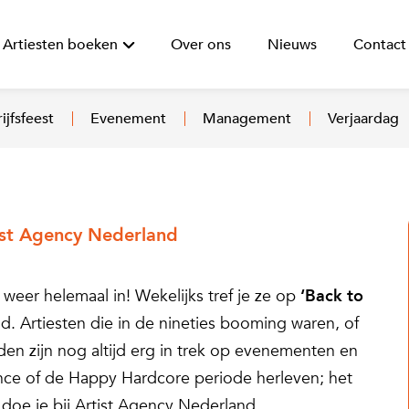
Artiesten boeken
Over ons
Nieuws
Contact
ijfsfeest
Evenement
Management
Verjaardag
tist Agency Nederland
 weer helemaal in! Wekelijks tref je ze op
‘Back to
. Artiesten die in de nineties booming waren, of
mden zijn nog altijd erg in trek op evenementen en
nce of de Happy Hardcore periode herleven; het
 doe je bij Artist Agency Nederland.