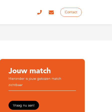
Contact
Jouw match
Hieronder is jouw gekozen match
zichtbaar
Vraag nu aan!