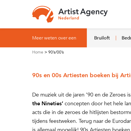
Naar hoofdinhoud
Meer weten over een
Bruiloft
Bedr
Home
>
90’s/00’s
90s en 00s Artiesten boeken bij Ar
De muziek uit de jaren ’90 en de Zeroes is
the Nineties’
concepten door het hele land
acts die in de zeroes de hitlijsten bestor
tijdens feestweken. Terug naar de Euroda
is allemaal mogelijk! 90s Artiesten boeken