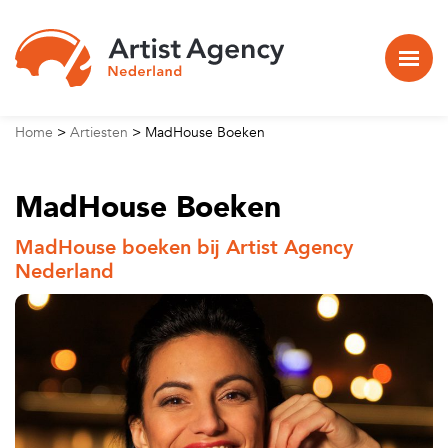
Naar hoofdinhoud
Home
>
Artiesten
>
MadHouse Boeken
MadHouse Boeken
MadHouse boeken bij Artist Agency
Nederland