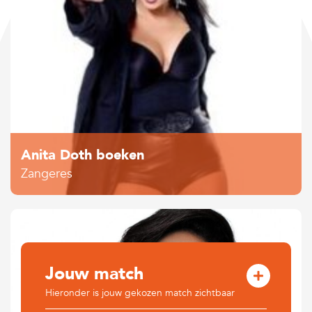
Anita Doth boeken
Zangeres
Jouw match
Hieronder is jouw gekozen match zichtbaar