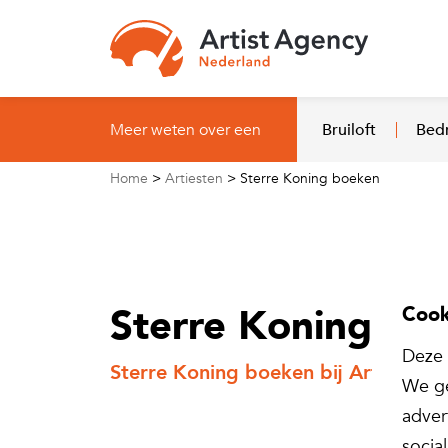
Naar hoofdinhoud
Meer weten over een
Bruiloft
Bedr
Home
>
Artiesten
>
Sterre Koning boeken
Sterre Koning bo
Cook
Deze 
Sterre Koning boeken bij Artist Ag
We ge
adver
socia