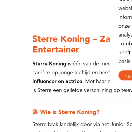
websi
infor
onze 
analy
Sterre Koning – Zangere
combi
Entertainer
heeft
basis
Sterre Koning
is één van de meest veelzi
carrière op jonge leeftijd en heeft sinds
Ik g
influencer en actrice
. Met haar energieke 
is Sterre een geliefde verschijning op tele
🎤 Wie is Sterre Koning?
Sterre brak landelijk door via het Junior