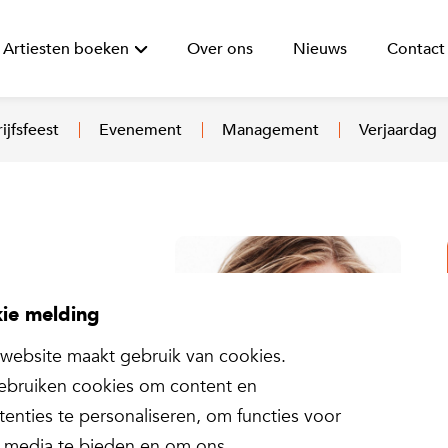
Artiesten boeken
Over ons
Nieuws
Contact
ijfsfeest
Evenement
Management
Verjaardag
eken
ie melding
website maakt gebruik van cookies.
ency Nederland
bruiken cookies om content en
tenties te personaliseren, om functies voor
l media te bieden en om ons