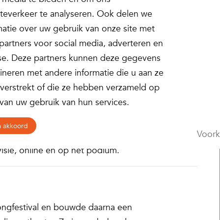
teverkeer te analyseren. Ook delen we
matie over uw gebruik van onze site met
partners voor social media, adverteren en
se. Deze partners kunnen deze gegevens
s, Presentatrice & Allround
neren met andere informatie die u aan ze
 verstrekt of die ze hebben verzameld op
 van uw gebruik van hun services.
jdige talenten van Nederland. Ze begon haar
dien naam gemaakt als
zangeres, presentatrice,
a akkoord
Voork
uitstraling, frisse sound en professionele aanpak
visie, online én op het podium.
 Songfestival en bouwde daarna een