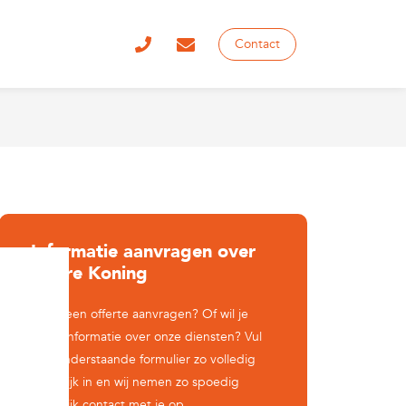
Contact
Informatie aanvragen over
Sterre Koning
Wil je een offerte aanvragen? Of wil je
meer informatie over onze diensten? Vul
dan onderstaande formulier zo volledig
mogelijk in en wij nemen zo spoedig
mogelijk contact met je op.