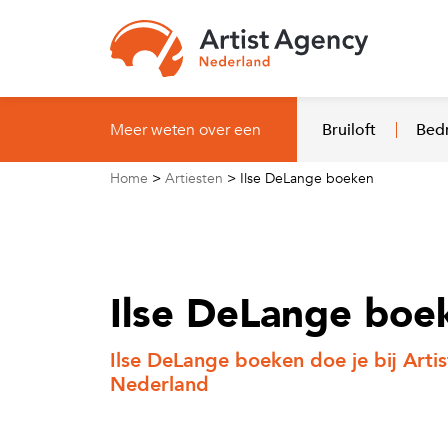
Naar hoofdinhoud
Meer weten over een
Bruiloft
Bedr
Home
>
Artiesten
>
Ilse DeLange boeken
Ilse DeLange boe
Ilse DeLange boeken doe je bij Arti
Nederland