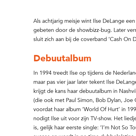
Als achtjarig meisje wint Ilse DeLange e
gebeten door de showbizz-bug. Later verr
sluit zich aan bij de coverband ‘Cash On D
Debuutalbum
In 1994 treedt Ilse op tijdens de Nederl
maar pas vier jaar later tekent Ilse DeLan
krijgt de kans haar debuutalbum in Nashv
(die ook met Paul Simon, Bob Dylan, Joe C
voordat haar album ‘World Of Hurt’ in 199
nodigt Ilse uit voor zijn TV-show. Het lie
is, gelijk haar eerste single: ‘I’m Not So 