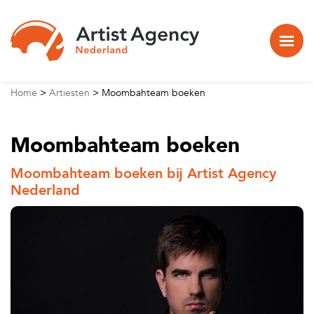
Naar hoofdinhoud
Home
>
Artiesten
>
Moombahteam boeken
Moombahteam boeken
Moombahteam boeken bij Artist Agency
Nederland