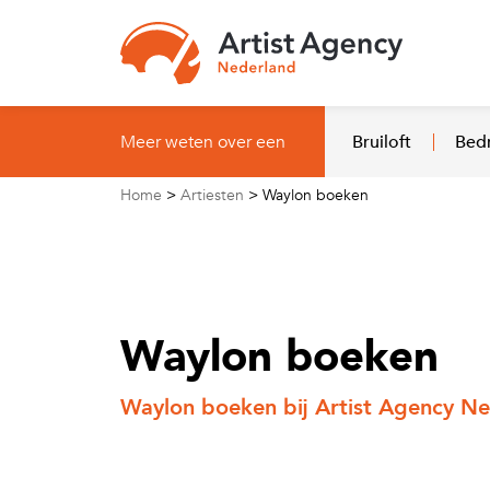
Naar hoofdinhoud
Meer weten over een
Bruiloft
Bedr
Home
>
Artiesten
>
Waylon boeken
Waylon boeken
Waylon boeken bij Artist Agency N