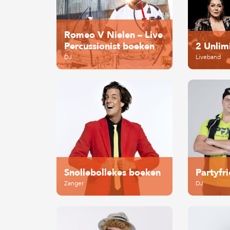
Romeo V Nielen – Live
Percussionist boeken
2 Unlim
DJ
Liveband
Snollebollekes boeken
Partyfr
Zanger
DJ