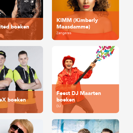
KIMM (Kimberly
ited boeken
Maasdamme)
Zangeres
Feest DJ Maarten
ieX boeken
boeken
DJ